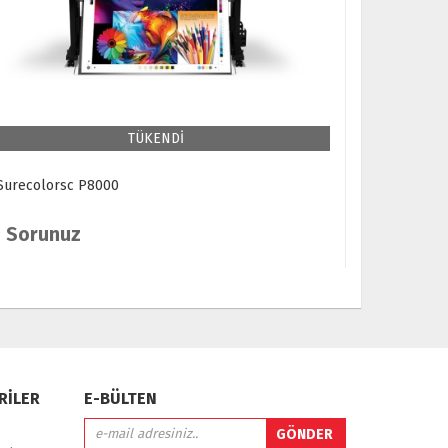
TÜKENDİ
Surecolorsc P8000
Surecolor
Sorunuz
Sorun
RİLER
E-BÜLTEN