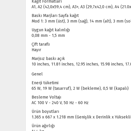
Kağıt Formatları
A1, A2 (42,0x59,4 cm), A3+, A3 (29,7x42,0 cm), A4 (21.0x
Baskı Marjları Sayfa kağıt
Mod 1: 3 mm (üst), 3 mm (sağ), 14 mm (alt), 3 mm (so
Uygun kağıt kalınlığı
0,08 mm - 1,5 mm
Çift taraflı
Hayır
Marjsız baskı açık
10 inches, 11.81 inches, 12.95 inches, 15.98 inches, 17
Genel
Enerji tüketimi
65 W, 19 W (tasarruf), 2 W (bekleme), 0,5 W (kapalı)
Besleme Voltajı
AC 100 V - 240 V, 50 Hz - 60 Hz
Ürün boyutları
1.365‎ x 667 x 1.218 mm (Genişlik x Derinlik x Yüksekli
Ürün ağırlığı