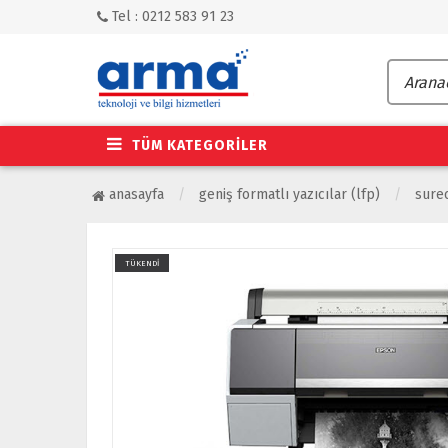
Tel : 0212 583 91 23
TÜM KATEGORİLER
anasayfa
geniş formatlı yazıcılar (lfp)
sure
TÜKENDİ