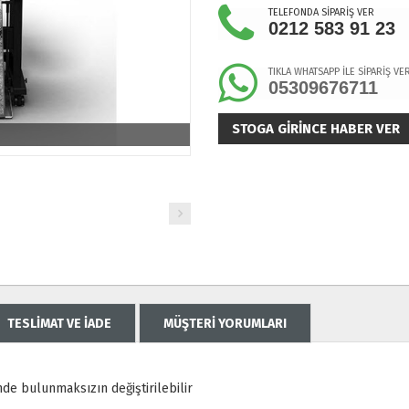
TELEFONDA SİPARİŞ VER
0212 583 91 23
TIKLA WHATSAPP İLE SİPARİŞ VE
05309676711
STOGA GIRINCE HABER VER
TESLİMAT VE İADE
MÜŞTERİ YORUMLARI
mde bulunmaksızın değiştirilebilir