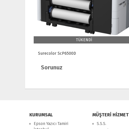
TÜKENDİ
Surecolor ScP6500D
Sorunuz
KURUMSAL
MÜŞTERİ HİZMET
Epson Yazıcı Tamiri
S.S.S.