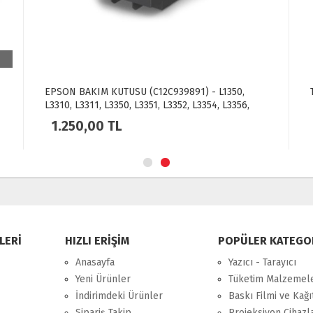
EPSON BAKIM KUTUSU (C12C939891) - L1350,
L3310, L3311, L3350, L3351, L3352, L3354, L3356,
L3360, L3366, L5390, L5396
1.250,00 TL
LERİ
HIZLI ERİŞİM
POPÜLER KATEGO
Anasayfa
Yazıcı - Tarayıcı
Yeni Ürünler
Tüketim Malzemele
İndirimdeki Ürünler
Baskı Filmi ve Kağı
Sipariş Takip
Projeksiyon Cihazl