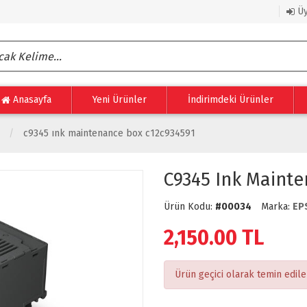
Üy
Anasayfa
Yeni Ürünler
İndirimdeki Ürünler
c9345 ink maintenance box c12c934591
C9345 Ink Mainte
Ürün Kodu:
#00034
Marka:
EP
2,150.00
TL
Ürün geçici olarak temin edil